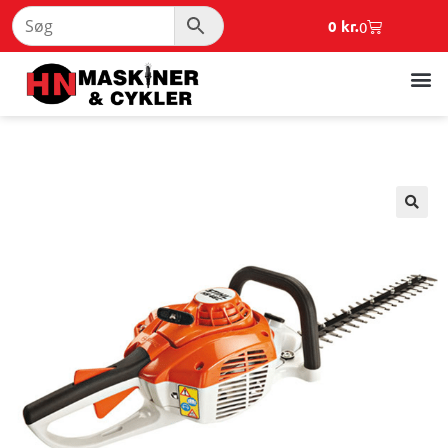
0
kr.
0
🔍