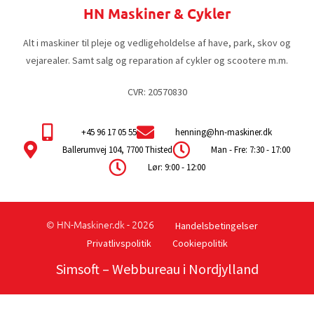
HN Maskiner & Cykler
Alt i maskiner til pleje og vedligeholdelse af have, park, skov og
vejarealer. Samt salg og reparation af cykler og scootere m.m.
CVR: 20570830
+45 96 17 05 55
henning@hn-maskiner.dk
Ballerumvej 104, 7700 Thisted
Man - Fre: 7:30 - 17:00
Lør: 9:00 - 12:00
© HN-Maskiner.dk - 2026
Handelsbetingelser
Privatlivspolitik
Cookiepolitik
Simsoft
– Webbureau i Nordjylland