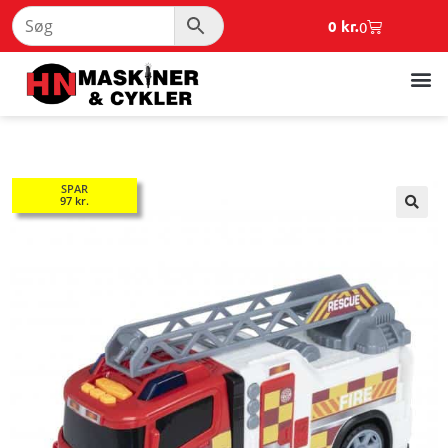
0
kr.
0
SPAR
97
kr.
🔍