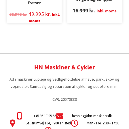
fræser
16.999
kr.
Inkl. moms
49.995
kr.
55.975
kr.
Inkl.
moms
HN Maskiner & Cykler
Alt i maskiner til pleje og vedligeholdelse af have, park, skov og
vejarealer. Samt salg og reparation af cykler og scootere m.m.
CVR: 20570830
+45 96 17 05 55
henning@hn-maskiner.dk
Ballerumvej 104, 7700 Thisted
Man - Fre: 7:30 - 17:00