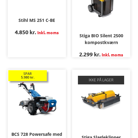
Stihl MS 251 C-BE
4.850
kr.
Inkl. moms
Stiga BIO Silent 2500
kompostkværn
2.299
kr.
Inkl. moms
SPAR
5.980
kr.
IKKE PÅ LAGER
BCS 728 Powersafe med
Stiga Slagleklipper