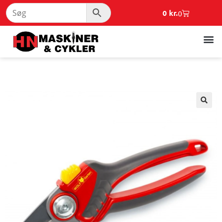
0
kr.
0
🔍