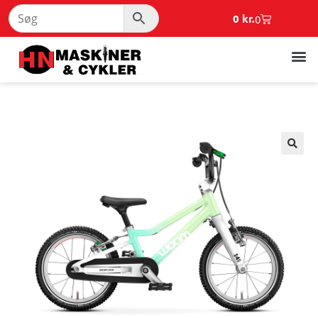
0
kr.
0
🔍