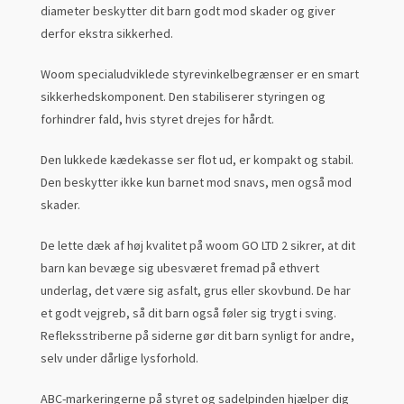
diameter beskytter dit barn godt mod skader og giver
derfor ekstra sikkerhed.
Woom specialudviklede styrevinkelbegrænser er en smart
sikkerhedskomponent. Den stabiliserer styringen og
forhindrer fald, hvis styret drejes for hårdt.
Den lukkede kædekasse ser flot ud, er kompakt og stabil.
Den beskytter ikke kun barnet mod snavs, men også mod
skader.
De lette dæk af høj kvalitet på woom GO LTD 2 sikrer, at dit
barn kan bevæge sig ubesværet fremad på ethvert
underlag, det være sig asfalt, grus eller skovbund. De har
et godt vejgreb, så dit barn også føler sig trygt i sving.
Refleksstriberne på siderne gør dit barn synligt for andre,
selv under dårlige lysforhold.
ABC-markeringerne på styret og sadelpinden hjælper dig