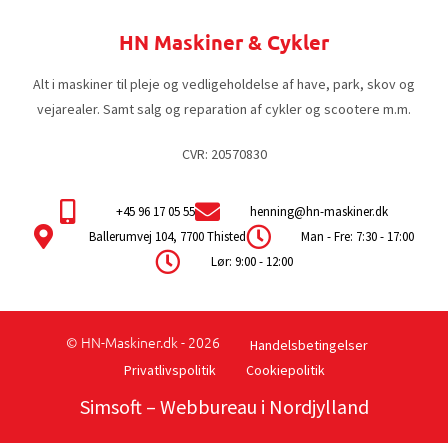
HN Maskiner & Cykler
Alt i maskiner til pleje og vedligeholdelse af have, park, skov og
vejarealer. Samt salg og reparation af cykler og scootere m.m.
CVR: 20570830
+45 96 17 05 55
henning@hn-maskiner.dk
Ballerumvej 104, 7700 Thisted
Man - Fre: 7:30 - 17:00
Lør: 9:00 - 12:00
© HN-Maskiner.dk - 2026
Handelsbetingelser
Privatlivspolitik
Cookiepolitik
Simsoft
– Webbureau i Nordjylland