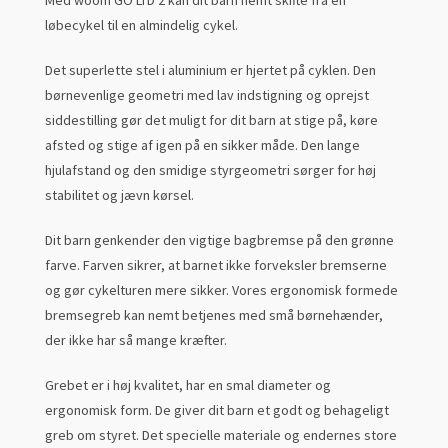
Med woom GO LTD 2 kan dit barn nemt skifte fra en
løbecykel til en almindelig cykel.
Det superlette stel i aluminium er hjertet på cyklen. Den
børnevenlige geometri med lav indstigning og oprejst
siddestilling gør det muligt for dit barn at stige på, køre
afsted og stige af igen på en sikker måde. Den lange
hjulafstand og den smidige styrgeometri sørger for høj
stabilitet og jævn kørsel.
Dit barn genkender den vigtige bagbremse på den grønne
farve. Farven sikrer, at barnet ikke forveksler bremserne
og gør cykelturen mere sikker. Vores ergonomisk formede
bremsegreb kan nemt betjenes med små børnehænder,
der ikke har så mange kræfter.
Grebet er i høj kvalitet, har en smal diameter og
ergonomisk form. De giver dit barn et godt og behageligt
greb om styret. Det specielle materiale og endernes store