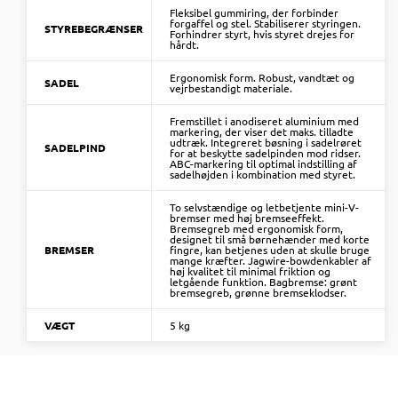
Fleksibel gummiring, der forbinder
forgaffel og stel. Stabiliserer styringen.
STYREBEGRÆNSER
Forhindrer styrt, hvis styret drejes for
hårdt.
Ergonomisk form. Robust, vandtæt og
SADEL
vejrbestandigt materiale.
Fremstillet i anodiseret aluminium med
markering, der viser det maks. tilladte
udtræk. Integreret bøsning i sadelrøret
SADELPIND
for at beskytte sadelpinden mod ridser.
ABC-markering til optimal indstilling af
sadelhøjden i kombination med styret.
To selvstændige og letbetjente mini-V-
bremser med høj bremseeffekt.
Bremsegreb med ergonomisk form,
designet til små børnehænder med korte
BREMSER
fingre, kan betjenes uden at skulle bruge
mange kræfter. Jagwire-bowdenkabler af
høj kvalitet til minimal friktion og
letgående funktion. Bagbremse: grønt
bremsegreb, grønne bremseklodser.
VÆGT
5 kg