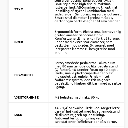
som giver optimal kontrol over cyklen.
BMX-style med high rise til maksimal
justerbarhed. ABC-markering til optimal
STYR
indstilling af styret i kombination med
sadelhøjden. Sandblæst og sort anodiseret.
Ekstra smal diameter i grebsområdet,
derfor også perfekt egnet til små hænder.
Ergonomisk form. Ekstra smal, børnevenlig
grebsdiameter til optimalt hold.
Komfortzone til mere komfort på turene.
GREB
Ender med ekstra stor diameter, som
beskytter mod skader. Skruegreb med
integreret klemme til beskyttelse mod
vridning.
Lette, smedede pedalarme i aluminium
med 80 mm længde og lille pedalafstand
(Q-faktor). 18 tænder foran og 10 bagtil.
Flade, smalle platformpedaler af plast.
FREMDRIFT
Indkapslet patronleje. Friløb – intet
fodbremsesystem, den frit valgbare
pedalstilling hjælper dit barn med at sætte
i gang.
VÆGTGRÆNSE
Må belastes med maks. 60 kg
14 × 1,4″ Schwalbe Little Joe. Meget lette
dæk af høj kvalitet med lav rullemodstand
DÆK
til sikkert vejgreb og let rulning.
Autoventiler til pumpning ved
tankstationer Refleksstriber på siderne.