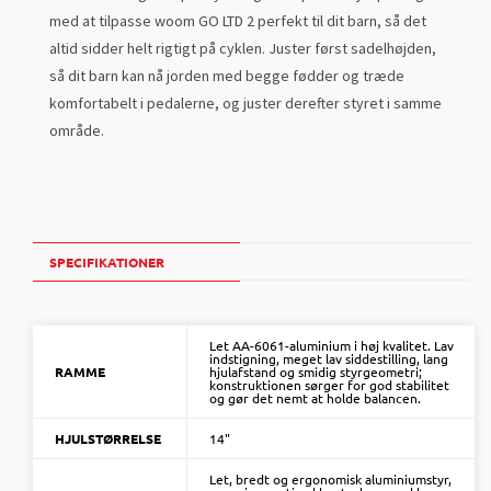
med at tilpasse woom GO LTD 2 perfekt til dit barn, så det
altid sidder helt rigtigt på cyklen. Juster først sadelhøjden,
så dit barn kan nå jorden med begge fødder og træde
komfortabelt i pedalerne, og juster derefter styret i samme
område.
SPECIFIKATIONER
Let AA-6061-aluminium i høj kvalitet. Lav
indstigning, meget lav siddestilling, lang
RAMME
hjulafstand og smidig styrgeometri;
konstruktionen sørger for god stabilitet
og gør det nemt at holde balancen.
HJULSTØRRELSE
14"
Let, bredt og ergonomisk aluminiumstyr,