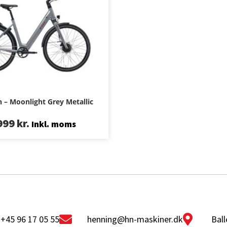
n – Moonlight Grey Metallic
999
kr.
Inkl. moms
+45 96 17 05 55
henning@hn-maskiner.dk
Ball