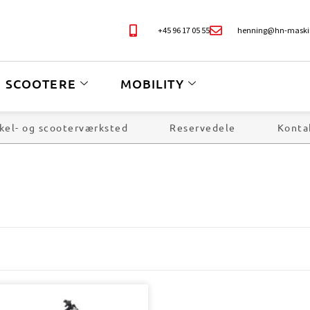
+45 96 17 05 55
henning@hn-maski
SCOOTERE
MOBILITY
kel- og scooterværksted
Reservedele
Konta