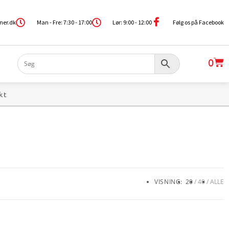
ner.dk
Man - Fre: 7:30 - 17:00
Lør: 9:00 - 12:00
Følg os på Facebook
0
kt
VISNING:
20
40
ALLE