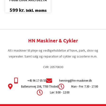
599
kr.
Inkl. moms
HN Maskiner & Cykler
Alt i maskiner til pleje og vedligeholdelse af have, park, skov og
vejarealer. Samt salg og reparation af cykler og scootere m.m.
CVR: 20570830
+45 96 17 05 55
henning@hn-maskiner.dk
Ballerumvej 104, 7700 Thisted
Man - Fre: 7:30 - 17:00
Lør: 9:00 - 12:00