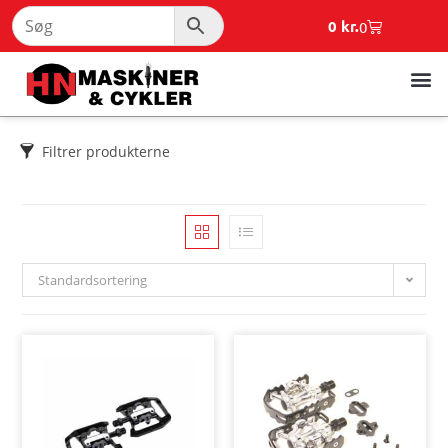
0
kr.
0
Filtrer produkterne
Standardsortering