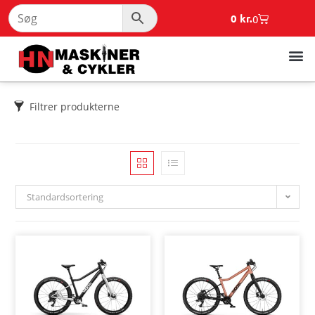
0
kr.
0
Filtrer produkterne
Standardsortering