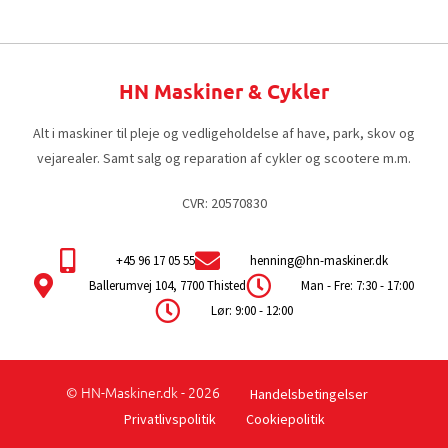
HN Maskiner & Cykler
Alt i maskiner til pleje og vedligeholdelse af have, park, skov og
vejarealer. Samt salg og reparation af cykler og scootere m.m.
CVR: 20570830
+45 96 17 05 55
henning@hn-maskiner.dk
Ballerumvej 104, 7700 Thisted
Man - Fre: 7:30 - 17:00
Lør: 9:00 - 12:00
© HN-Maskiner.dk - 2026
Handelsbetingelser
Privatlivspolitik
Cookiepolitik