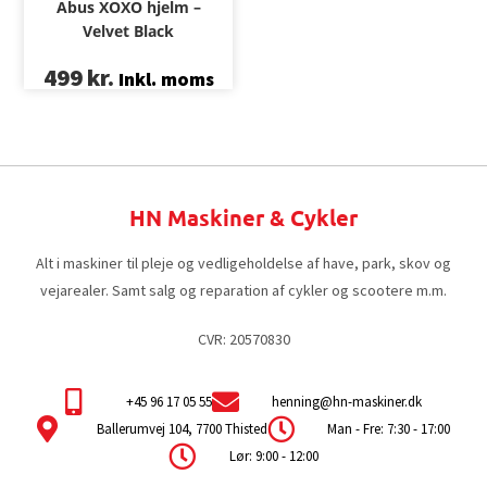
Abus XOXO hjelm –
Velvet Black
499
kr.
Inkl. moms
HN Maskiner & Cykler
Alt i maskiner til pleje og vedligeholdelse af have, park, skov og
vejarealer. Samt salg og reparation af cykler og scootere m.m.
CVR: 20570830
+45 96 17 05 55
henning@hn-maskiner.dk
Ballerumvej 104, 7700 Thisted
Man - Fre: 7:30 - 17:00
Lør: 9:00 - 12:00