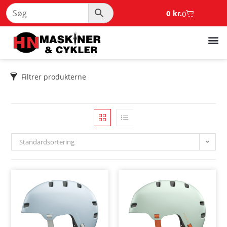
0
kr.
0
Filtrer produkterne
Standardsortering