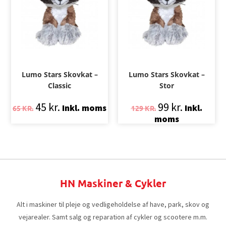
Lumo Stars Skovkat –
Lumo Stars Skovkat –
Classic
Stor
45
kr.
99
kr.
Inkl. moms
Inkl.
65
KR.
129
KR.
moms
HN Maskiner & Cykler
Alt i maskiner til pleje og vedligeholdelse af have, park, skov og
vejarealer. Samt salg og reparation af cykler og scootere m.m.