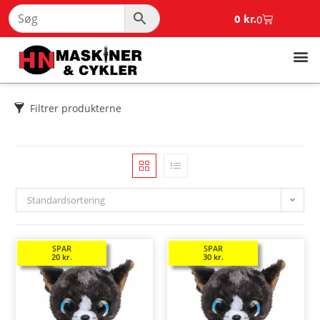
0
kr.
0
Filtrer produkterne
Standardsortering
SPAR
SPAR
20
kr.
30
kr.