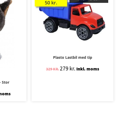
50
kr.
Plasto Lastbil med tip
279
kr.
Inkl. moms
329
KR.
 Stor
 moms