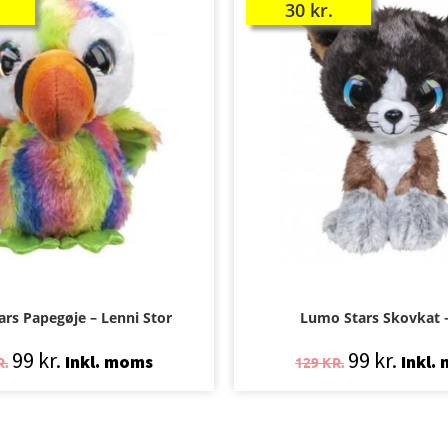
30
kr.
rs Papegøje – Lenni Stor
Lumo Stars Skovkat –
99
kr.
99
kr.
Inkl. moms
Inkl.
R.
129
KR.