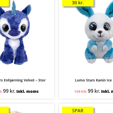
30
kr.
s Enhjørning Velvet – Stor
Lumo Stars Kanin Ice 
99
kr.
99
kr.
Inkl. moms
Inkl.
R.
129
KR.
SPAR
TILBUD!