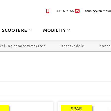
+45 96 17 05 55
henning@hn-maski
SCOOTERE
MOBILITY
kel- og scooterværksted
Reservedele
Konta
SPAR
TILBUD!