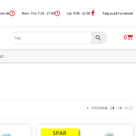
ner.dk
Man - Fre: 7:30 - 17:00
Lør: 9:00 - 12:00
Følg os på Facebook
0
kt
VISNING:
20
40
ALLE
SPAR
TILBUD!