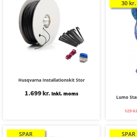
30
kr.
Husqvarna Installationskit Stor
1.699
kr.
Inkl. moms
Lumo Star
129
K
SPAR
SPAR
TILBUD!
TILBUD!