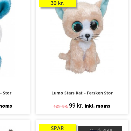
30
kr.
– Stor
Lumo Stars Kat – Fersken Stor
99
kr.
 moms
Inkl. moms
129
KR.
SPAR
TILBUD!
IKKE PÅ LAGER