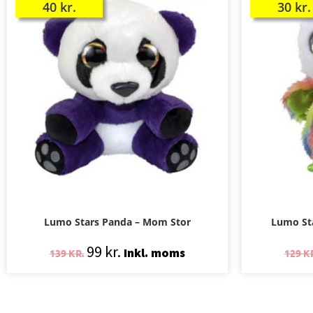
40
kr.
30
kr.
Lumo Stars Panda – Mom Stor
Lumo Sta
99
kr.
Inkl. moms
139
KR.
129
K