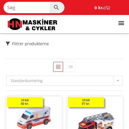
0
kr.
0
Filtrer produkterne
Standardsortering
SPAR
SPAR
40
kr.
97
kr.