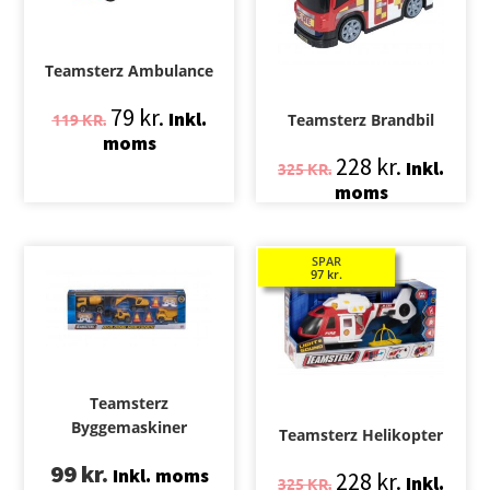
Teamsterz Ambulance
79
kr.
Inkl.
119
KR.
Teamsterz Brandbil
moms
228
kr.
Inkl.
325
KR.
moms
SPAR
97
kr.
Teamsterz
Byggemaskiner
Teamsterz Helikopter
99
kr.
Inkl. moms
228
kr.
Inkl.
325
KR.