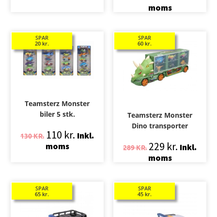
moms
SPAR
SPAR
20
kr.
60
kr.
Teamsterz Monster
biler 5 stk.
Teamsterz Monster
Dino transporter
110
kr.
Inkl.
130
KR.
229
kr.
moms
Inkl.
289
KR.
moms
SPAR
SPAR
65
kr.
45
kr.