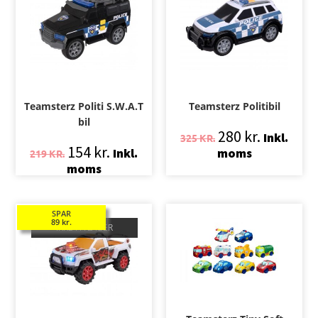
Teamsterz Politi S.W.A.T
Teamsterz Politibil
bil
280
kr.
Inkl.
325
KR.
154
kr.
Inkl.
moms
219
KR.
moms
SPAR
89
kr.
IKKE PÅ LAGER