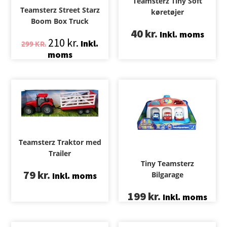
Teamsterz Tiny Soft
Teamsterz Street Starz
køretøjer
Boom Box Truck
40
kr.
Inkl. moms
210
kr.
Inkl.
299
KR.
moms
Teamsterz Traktor med
Trailer
Tiny Teamsterz
79
kr.
Bilgarage
Inkl. moms
199
kr.
Inkl. moms