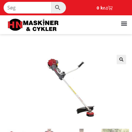
0
kr.
0
🔍