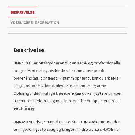
BESKRIVELSE
YDERLIGERE INFORMATION
Beskrivelse
UMK450 XE er buskrydderen til den semi- og professionelle
bruger. Med det nyudviklede vibrationsdæmpende
bærehåndtag, ophængt i 4 gummiophæng, kan du arbejde i
lange perioder uden at blive træt i hænder og arme.
Ophængt i den kraftige bæresele kan du kan justere vinklen
trimmeren hælder i, og man kan let arbejde op- eller ned af
en skråning.
UMK450 er udstyret med en stærk 2,0 HK 4-takt motor, der
er miljøvenlig, støjsvag og bruger mindre benzin. 450XE har