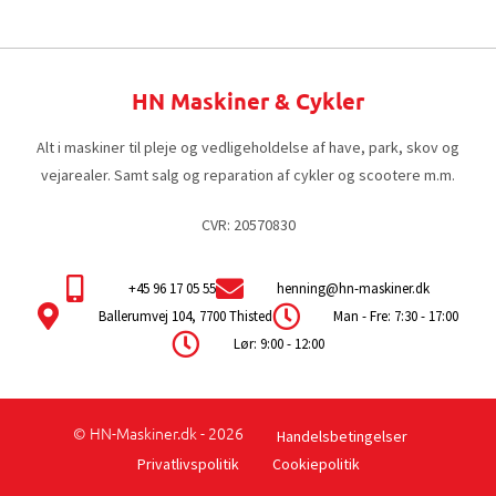
HN Maskiner & Cykler
Alt i maskiner til pleje og vedligeholdelse af have, park, skov og
vejarealer. Samt salg og reparation af cykler og scootere m.m.
CVR: 20570830
+45 96 17 05 55
henning@hn-maskiner.dk
Ballerumvej 104, 7700 Thisted
Man - Fre: 7:30 - 17:00
Lør: 9:00 - 12:00
© HN-Maskiner.dk - 2026
Handelsbetingelser
Privatlivspolitik
Cookiepolitik