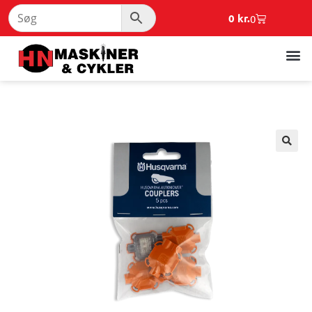
0
kr.
0
🔍