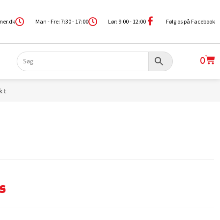
ner.dk
Man - Fre: 7:30 - 17:00
Lør: 9:00 - 12:00
Følg os på Facebook
0
kt
s