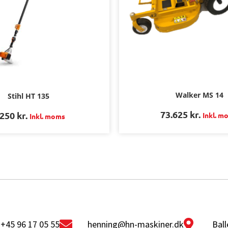
Walker MS 14
Stihl HT 135
73.625
kr.
.250
kr.
Inkl. m
Inkl. moms
+45 96 17 05 55
henning@hn-maskiner.dk
Ball