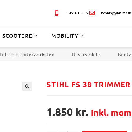
+45 96 17 05 55
henning@hn-maski
SCOOTERE
MOBILITY
kel- og scooterværksted
Reservedele
Konta
STIHL FS 38 TRIMMER
🔍
1.850
kr.
Inkl. mom