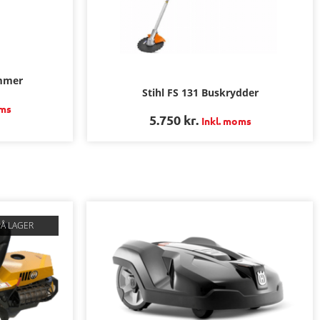
mmer
Stihl FS 131 Buskrydder
oms
5.750
kr.
Inkl. moms
PÅ LAGER