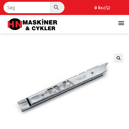
0
kr.
0
🔍