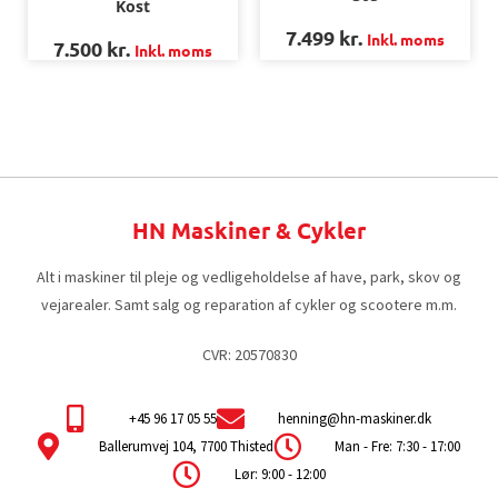
Kost
7.499
kr.
Inkl. moms
7.500
kr.
Inkl. moms
HN Maskiner & Cykler
Alt i maskiner til pleje og vedligeholdelse af have, park, skov og
vejarealer. Samt salg og reparation af cykler og scootere m.m.
CVR: 20570830
+45 96 17 05 55
henning@hn-maskiner.dk
Ballerumvej 104, 7700 Thisted
Man - Fre: 7:30 - 17:00
Lør: 9:00 - 12:00