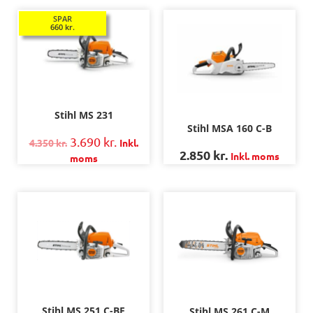
SPAR
660
kr.
Stihl MS 231
Stihl MSA 160 C-B
3.690
kr.
4.350
kr.
Inkl.
2.850
kr.
Inkl. moms
moms
Stihl MS 251 C-BE
Stihl MS 261 C-M