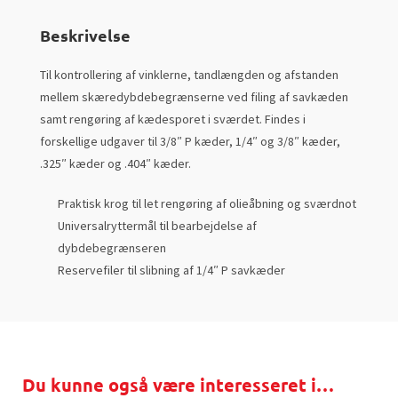
Beskrivelse
Til kontrollering af vinklerne, tandlængden og afstanden
mellem skæredybdebegrænserne ved filing af savkæden
samt rengøring af kædesporet i sværdet. Findes i
forskellige udgaver til 3/8″ P kæder, 1/4″ og 3/8″ kæder,
.325″ kæder og .404″ kæder.
Praktisk krog til let rengøring af olieåbning og sværdnot
Universalryttermål til bearbejdelse af
dybdebegrænseren
Reservefiler til slibning af 1/4″ P savkæder
Du kunne også være interesseret i…